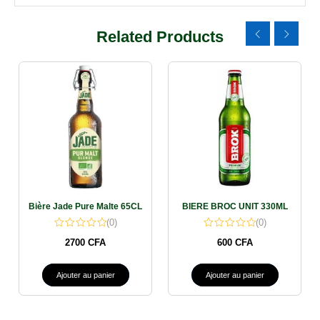
Related Products
Supermarché
mont sinaï
Nous sommes ouvert du
lundi au dimanche de 8h30 à 22h30
Bière Jade Pure Malte 65CL
BIERE BROC UNIT 330ML
(0)
(0)
2700
CFA
600
CFA
Ajouter au panier
Ajouter au panier